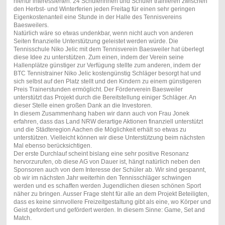
hierfür interessierten. 24 Schülerinnen und Schüler trainieren zwischen
den Herbst- und Winterferien jeden Freitag für einen sehr geringen
Eigenkostenanteil eine Stunde in der Halle des Tennisvereins
Baesweilers.
Natürlich wäre so etwas undenkbar, wenn nicht auch von anderen
Seiten finanzielle Unterstützung geleistet werden würde. Die
Tennisschule Niko Jelic mit dem Tennisverein Baesweiler hat überlegt
diese Idee zu unterstützen. Zum einen, indem der Verein seine
Hallenplätze günstiger zur Verfügung stellte zum anderen, indem der
BTC Tennistrainer Niko Jelic kostengünstig Schläger besorgt hat und
sich selbst auf den Platz stellt und den Kindern zu einem günstigeren
Preis Trainerstunden ermöglicht. Der Förderverein Baesweiler
unterstützt das Projekt durch die Bereitstellung einiger Schläger. An
dieser Stelle einen großen Dank an die Investoren.
In diesem Zusammenhang haben wir dann auch von Frau Jonek
erfahren, dass das Land NRW derartige Aktionen finanziell unterstützt
und die Städteregion Aachen die Möglichkeit erhält so etwas zu
unterstützen. Vielleicht können wir diese Unterstützung beim nächsten
Mal ebenso berücksichtigen.
Der erste Durchlauf scheint bislang eine sehr positive Resonanz
hervorzurufen, ob diese AG von Dauer ist, hängt natürlich neben den
Sponsoren auch von dem Interesse der Schüler ab. Wir sind gespannt,
ob wir im nächsten Jahr weiterhin den Tennisschläger schwingen
werden und es schaffen werden Jugendlichen diesen schönen Sport
näher zu bringen. Ausser Frage steht für alle an dem Projekt Beteiligten,
dass es keine sinnvollere Freizeitgestaltung gibt als eine, wo Körper und
Geist gefordert und gefördert werden. In diesem Sinne: Game, Set and
Match.