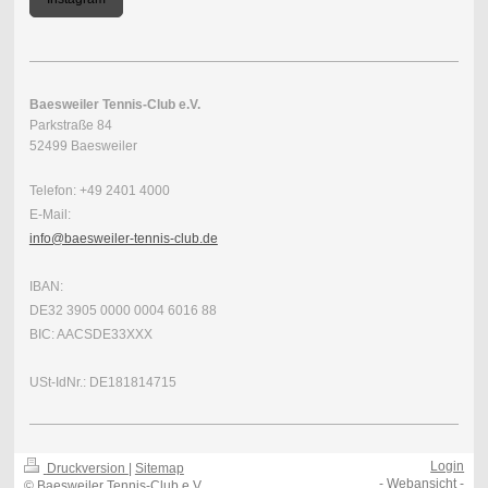
Baesweiler Tennis-Club e.V.
Parkstraße 84
52499 Baesweiler
Telefon: +49 2401 4000
E-Mail:
info@baesweiler-tennis-club.de
IBAN:
DE32 3905 0000 0004 6016 88
BIC: AACSDE33XXX
USt-IdNr.: DE181814715
Login
Druckversion
|
Sitemap
-
Webansicht
-
© Baesweiler Tennis-Club e.V.