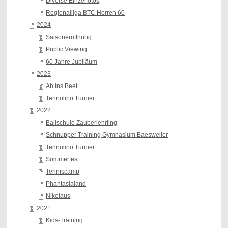
Diverse Einzelfotos
Regionalliga BTC Herren 60
2024
Saisoneröffnung
Puplic Viewing
60 Jahre Jubiläum
2023
Ab ins Beet
Tennolino Turnier
2022
Ballschule Zauberlehrling
Schnupper Training Gymnasium Baesweiler
Tennolino Turnier
Sommerfest
Tenniscamp
Phantasialand
Nikolaus
2021
Kids-Training