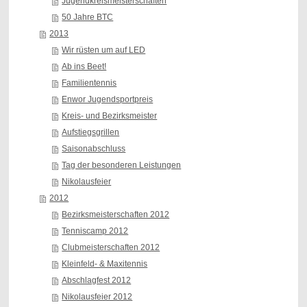
Jugendkreismeisterschaften
50 Jahre BTC
2013
Wir rüsten um auf LED
Ab ins Beet!
Familientennis
Enwor Jugendsportpreis
Kreis- und Bezirksmeister
Aufstiegsgrillen
Saisonabschluss
Tag der besonderen Leistungen
Nikolausfeier
2012
Bezirksmeisterschaften 2012
Tenniscamp 2012
Clubmeisterschaften 2012
Kleinfeld- & Maxitennis
Abschlagfest 2012
Nikolausfeier 2012