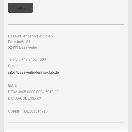
Instagram
Baesweiler Tennis-Club e.V.
Parkstraße 84
52499 Baesweiler
Telefon: +49 2401 4000
E-Mail:
info@baesweiler-tennis-club.de
IBAN:
DE32 3905 0000 0004 6016 88
BIC: AACSDE33XXX
USt-IdNr.: DE181814715