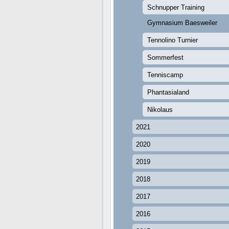
Schnupper Training
Gymnasium Baesweiler
Tennolino Turnier
Sommerfest
Tenniscamp
Phantasialand
Nikolaus
2021
2020
2019
2018
2017
2016