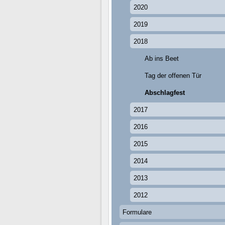
2020
2019
2018
Ab ins Beet
Tag der offenen Tür
Abschlagfest
2017
2016
2015
2014
2013
2012
Formulare