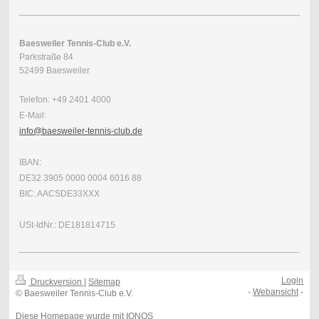
Baesweiler Tennis-Club e.V.
Parkstraße 84
52499 Baesweiler
Telefon: +49 2401 4000
E-Mail:
info@baesweiler-tennis-club.de
IBAN:
DE32 3905 0000 0004 6016 88
BIC: AACSDE33XXX
USt-IdNr.: DE181814715
Login
Druckversion
|
Sitemap
-
Webansicht
-
© Baesweiler Tennis-Club e.V.
Diese Homepage wurde mit
IONOS