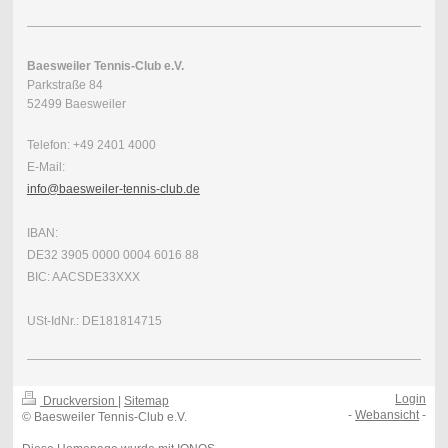
Baesweiler Tennis-Club e.V.
Parkstraße 84
52499 Baesweiler
Telefon: +49 2401 4000
E-Mail:
info@baesweiler-tennis-club.de
IBAN:
DE32 3905 0000 0004 6016 88
BIC: AACSDE33XXX
USt-IdNr.: DE181814715
Login
Druckversion
|
Sitemap
-
Webansicht
-
© Baesweiler Tennis-Club e.V.