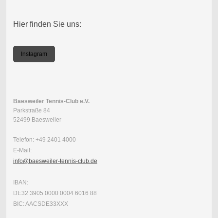
Hier finden Sie uns:
Instagram
Baesweiler Tennis-Club e.V.
Parkstraße 84
52499 Baesweiler
Telefon: +49 2401 4000
E-Mail:
info@baesweiler-tennis-club.de
IBAN:
DE32 3905 0000 0004 6016 88
BIC: AACSDE33XXX