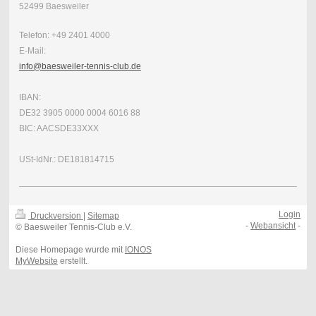
52499 Baesweiler
Telefon: +49 2401 4000
E-Mail:
info@baesweiler-tennis-club.de
IBAN:
DE32 3905 0000 0004 6016 88
BIC: AACSDE33XXX
USt-IdNr.: DE181814715
Login
Druckversion
|
Sitemap
-
Webansicht
-
© Baesweiler Tennis-Club e.V.
Diese Homepage wurde mit
IONOS
MyWebsite
erstellt.