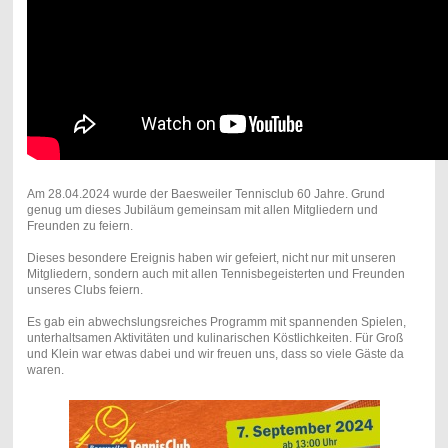
Am 28.04.2024 wurde der Baesweiler Tennisclub 60 Jahre. Grund
genug um dieses Jubiläum gemeinsam mit allen Mitgliedern und
Freunden zu feiern.
Dieses besondere Ereignis haben wir gefeiert, nicht nur mit unseren
Mitgliedern, sondern auch mit allen Tennisbegeisterten und Freunden
unseres Clubs feiern.
Es gab ein abwechslungsreiches Programm mit spannenden Spielen,
unterhaltsamen Aktivitäten und kulinarischen Köstlichkeiten. Für Groß
und Klein war etwas dabei und wir freuen uns, dass so viele Gäste da
waren.